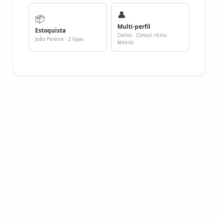
👤
📦
Multi-perfil
Estoquista
Carlos · Consul.+Esto.
João Pereira · 2 lojas
Niterói